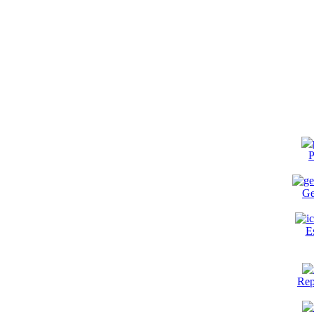
P
Ge
E
Rep