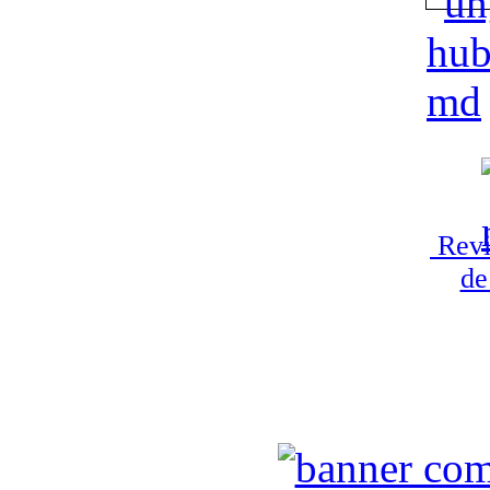
Revi
de