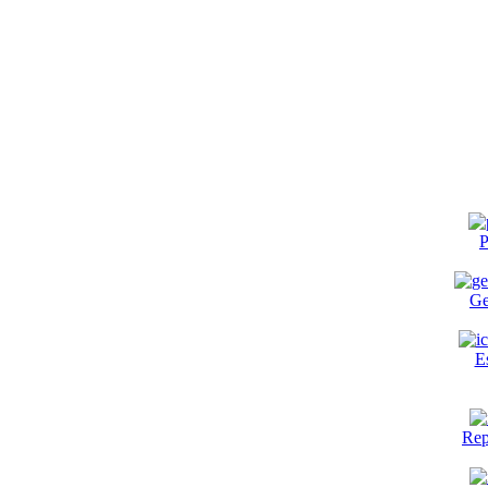
P
Ge
E
Rep