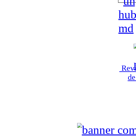
Revi
de