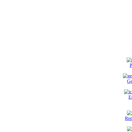
P
Ge
E
Rep