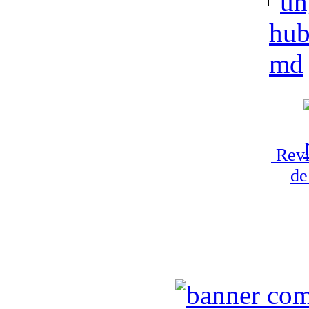
Revi
de