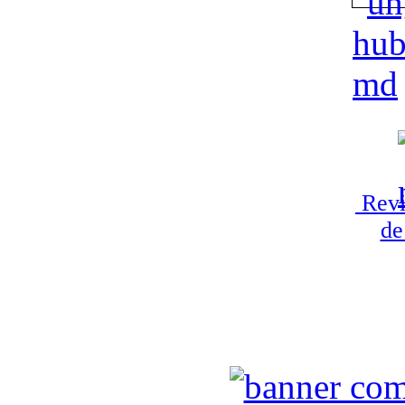
Revi
de