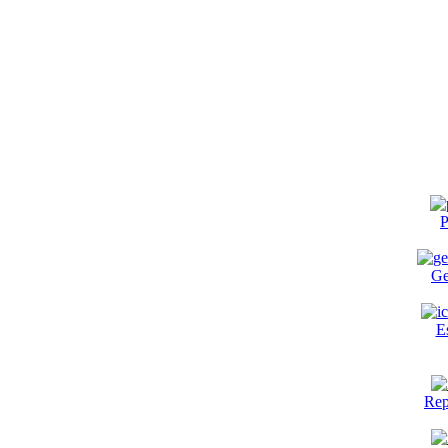
P
Ge
E
Rep