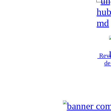
Revi
de