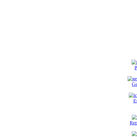
P
Ge
E
Rep