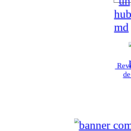
Revi
de