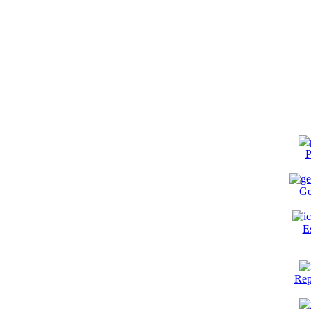
P
Ge
E
Rep