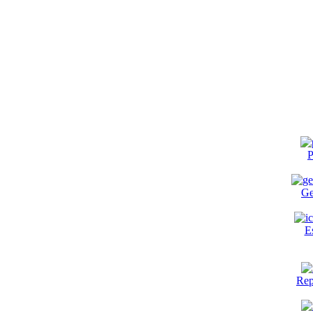
P
Ge
E
Rep