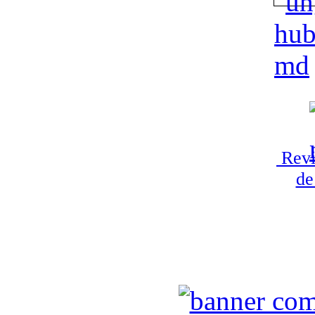
Revi
de