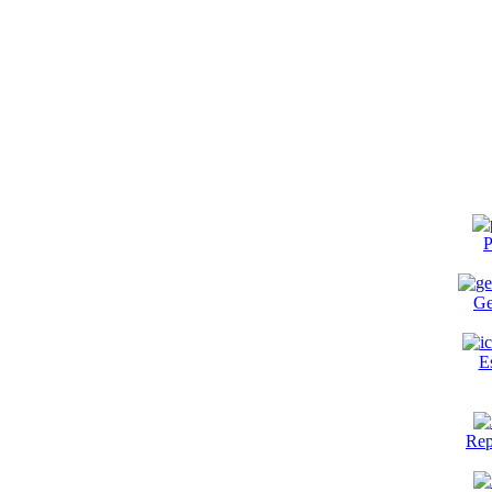
P
Ge
E
Rep