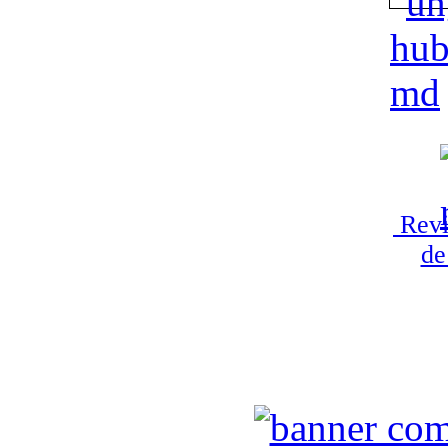
Revi
de