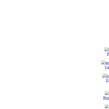
P
Ge
E
Rep