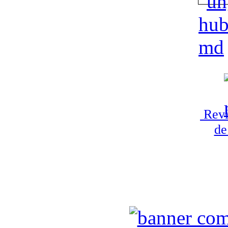
Revi
de