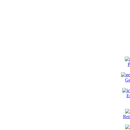
P
Ge
E
Rep