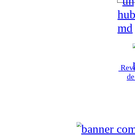
Revi
de