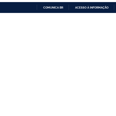
COMUNICA BR
ACESSO À INFORMAÇÃO
IR
PARA
O
CONTEÚDO