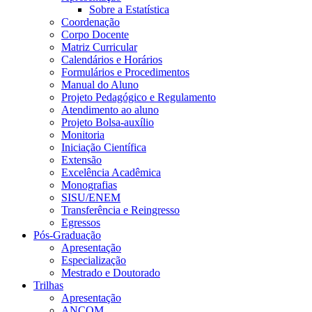
Sobre a Estatística
Coordenação
Corpo Docente
Matriz Curricular
Calendários e Horários
Formulários e Procedimentos
Manual do Aluno
Projeto Pedagógico e Regulamento
Atendimento ao aluno
Projeto Bolsa-auxílio
Monitoria
Iniciação Científica
Extensão
Excelência Acadêmica
Monografias
SISU/ENEM
Transferência e Reingresso
Egressos
Pós-Graduação
Apresentação
Especialização
Mestrado e Doutorado
Trilhas
Apresentação
ANCOM