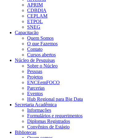
APRIM
CDBDIA
CEPLAM
ETPOL
SNEG
Capacitação
Quem Somos
O que Fazemos
Contato
Cursos abertos
Núcleo de Pesquisas
Sobre o Núcleo
Pessoas
Projetos
ENCEemFOCO
Parcerias
Eventos
Hub Regional para Big Data
Secretaria Acadêmica
Informações
Formulários e requerimentos
Diplomas Registrados
Convênios de Estágio
Bibliotecas
Quem somos