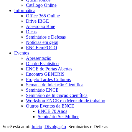
Catálogo Online
Informática
Office 365 Online
Drive IBGE
Acesso ao Bme
Dicas
Seminários e Defesas
Notícias em geral
ENCEemFOCO
Eventos
Apresentação
Dia do Estatístico
ENCE de Portas Abertas
Encontro GENERIS
Projeto Tardes Culturais
Semana de Iniciação Científica
Seminário ENCE
Seminário de Iniciação Científica
Workshop ENCE e o Mercado de trabalho
Outros Eventos da ENCE
ENCE 70 Anos
Seminário Ser Mulher
Você está aqui:
Início
Divulgação
Seminários e Defesas