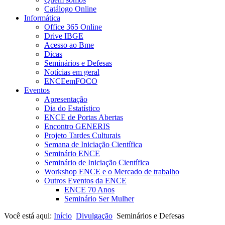
Catálogo Online
Informática
Office 365 Online
Drive IBGE
Acesso ao Bme
Dicas
Seminários e Defesas
Notícias em geral
ENCEemFOCO
Eventos
Apresentação
Dia do Estatístico
ENCE de Portas Abertas
Encontro GENERIS
Projeto Tardes Culturais
Semana de Iniciação Científica
Seminário ENCE
Seminário de Iniciação Científica
Workshop ENCE e o Mercado de trabalho
Outros Eventos da ENCE
ENCE 70 Anos
Seminário Ser Mulher
Você está aqui:
Início
Divulgação
Seminários e Defesas