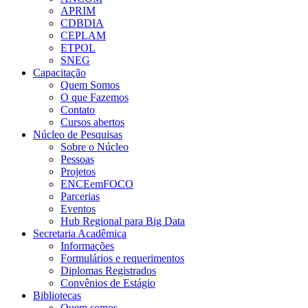
APRIM
CDBDIA
CEPLAM
ETPOL
SNEG
Capacitação
Quem Somos
O que Fazemos
Contato
Cursos abertos
Núcleo de Pesquisas
Sobre o Núcleo
Pessoas
Projetos
ENCEemFOCO
Parcerias
Eventos
Hub Regional para Big Data
Secretaria Acadêmica
Informações
Formulários e requerimentos
Diplomas Registrados
Convênios de Estágio
Bibliotecas
Quem somos