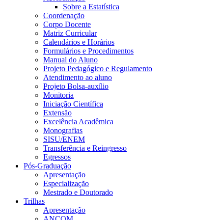
Sobre a Estatística
Coordenação
Corpo Docente
Matriz Curricular
Calendários e Horários
Formulários e Procedimentos
Manual do Aluno
Projeto Pedagógico e Regulamento
Atendimento ao aluno
Projeto Bolsa-auxílio
Monitoria
Iniciação Científica
Extensão
Excelência Acadêmica
Monografias
SISU/ENEM
Transferência e Reingresso
Egressos
Pós-Graduação
Apresentação
Especialização
Mestrado e Doutorado
Trilhas
Apresentação
ANCOM