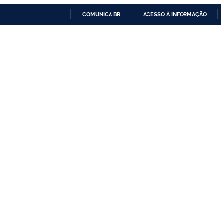
COMUNICA BR
ACESSO À INFORMAÇÃO
IR
PARA
O
CONTEÚDO