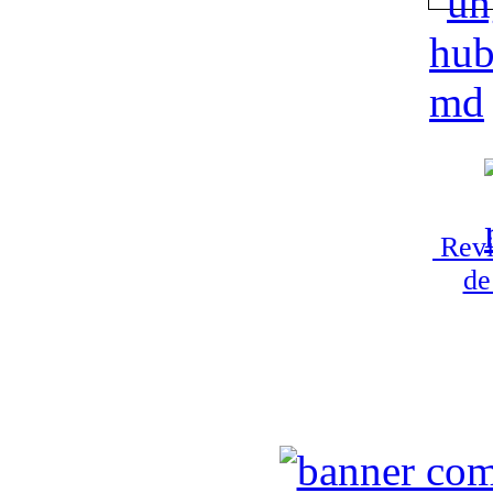
Revi
de