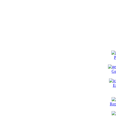
P
Ge
E
Rep