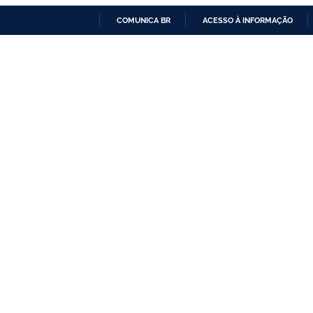
COMUNICA BR
ACESSO À INFORMAÇÃO
IR
PARA
O
CONTEÚDO