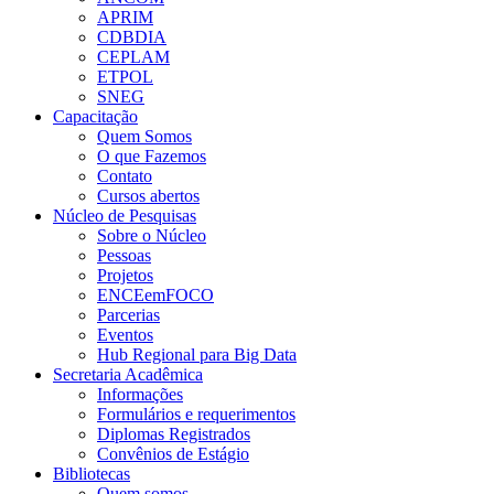
APRIM
CDBDIA
CEPLAM
ETPOL
SNEG
Capacitação
Quem Somos
O que Fazemos
Contato
Cursos abertos
Núcleo de Pesquisas
Sobre o Núcleo
Pessoas
Projetos
ENCEemFOCO
Parcerias
Eventos
Hub Regional para Big Data
Secretaria Acadêmica
Informações
Formulários e requerimentos
Diplomas Registrados
Convênios de Estágio
Bibliotecas
Quem somos