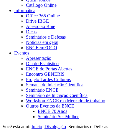
Catálogo Online
Informática
Office 365 Online
Drive IBGE
Acesso ao Bme
Dicas
Seminários e Defesas
Notícias em geral
ENCEemFOCO
Eventos
Apresentação
Dia do Estatístico
ENCE de Portas Abertas
Encontro GENERIS
Projeto Tardes Culturais
Semana de Iniciação Científica
Seminário ENCE
Seminário de Iniciação Científica
Workshop ENCE e o Mercado de trabalho
Outros Eventos da ENCE
ENCE 70 Anos
Seminário Ser Mulher
Você está aqui:
Início
Divulgação
Seminários e Defesas