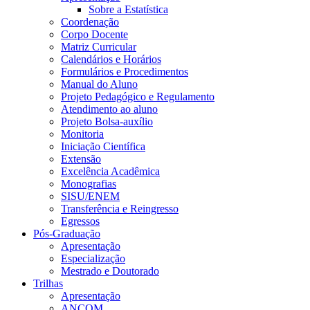
Sobre a Estatística
Coordenação
Corpo Docente
Matriz Curricular
Calendários e Horários
Formulários e Procedimentos
Manual do Aluno
Projeto Pedagógico e Regulamento
Atendimento ao aluno
Projeto Bolsa-auxílio
Monitoria
Iniciação Científica
Extensão
Excelência Acadêmica
Monografias
SISU/ENEM
Transferência e Reingresso
Egressos
Pós-Graduação
Apresentação
Especialização
Mestrado e Doutorado
Trilhas
Apresentação
ANCOM