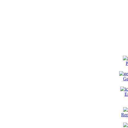
P
Ge
E
Rep