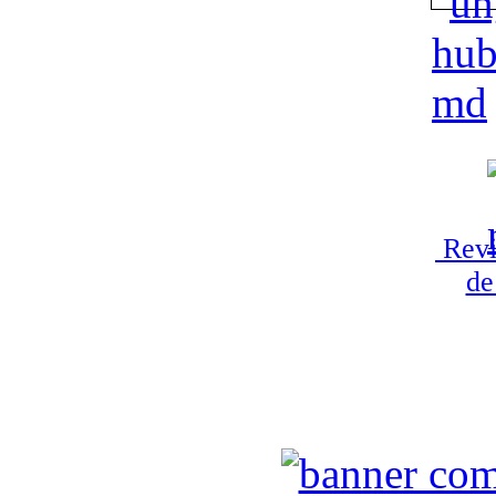
Revi
de