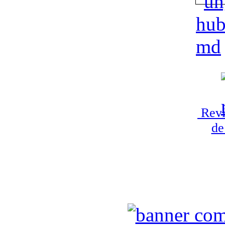
Revi
de