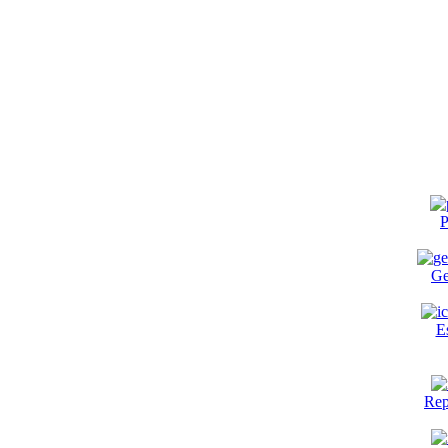
P
Ge
E
Rep