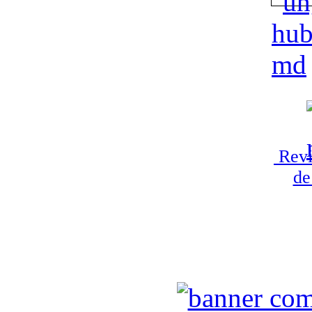
Revi
de