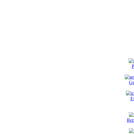
P
Ge
E
Rep