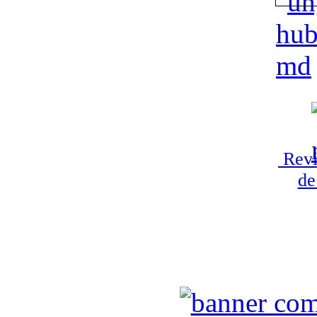
Revi
de