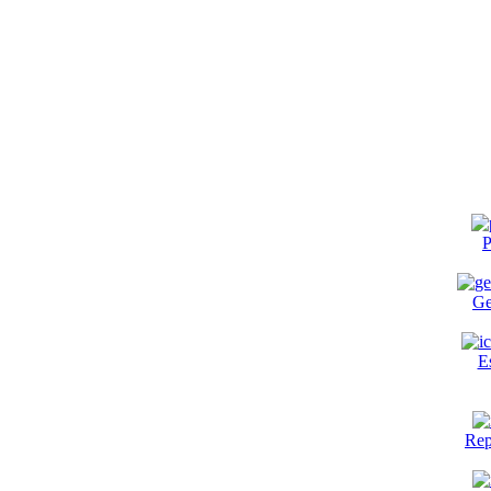
P
Ge
E
Rep