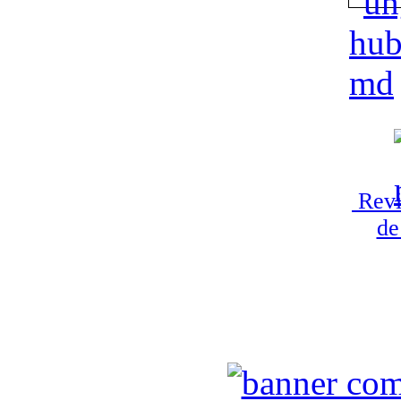
Revi
de