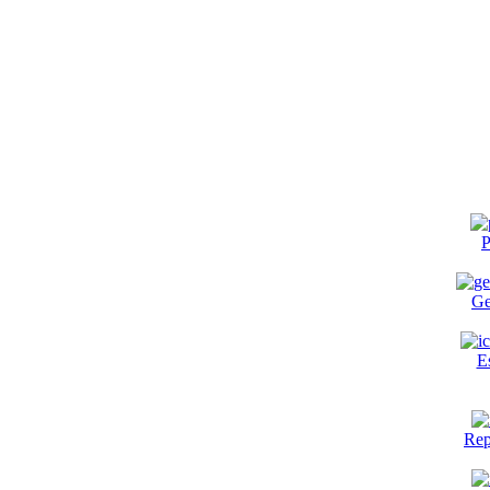
P
Ge
E
Rep