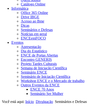
Catálogo Online
Informática
Office 365 Online
Drive IBGE
Acesso ao Bme
Dicas
Seminários e Defesas
Notícias em geral
ENCEemFOCO
Eventos
Apresentação
Dia do Estatístico
ENCE de Portas Abertas
Encontro GENERIS
Projeto Tardes Culturais
Semana de Iniciação Científica
Seminário ENCE
Seminário de Iniciação Científica
Workshop ENCE e o Mercado de trabalho
Outros Eventos da ENCE
ENCE 70 Anos
Seminário Ser Mulher
Você está aqui:
Início
Divulgação
Seminários e Defesas