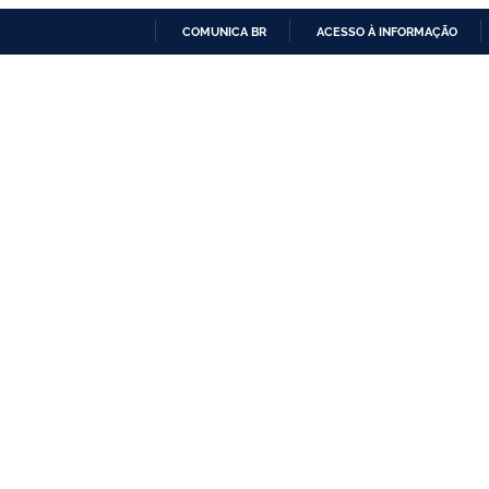
COMUNICA BR
ACESSO À INFORMAÇÃO
IR
PARA
O
CONTEÚDO