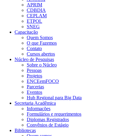
APRIM
CDBDIA
CEPLAM
ETPOL
SNEG
Capacitação
Quem Somos
O que Fazemos
Contato
Cursos abertos
Núcleo de Pesquisas
Sobre o Núcleo
Pessoas
Projetos
ENCEemFOCO
Parcerias
Eventos
Hub Regional para Big Data
Secretaria Acadêmica
Informações
Formulários e requerimentos
Diplomas Registrados
Convênios de Estágio
Bibliotecas
Quem somos