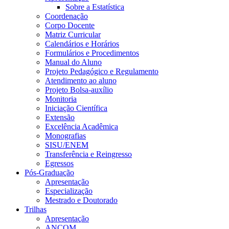
Sobre a Estatística
Coordenação
Corpo Docente
Matriz Curricular
Calendários e Horários
Formulários e Procedimentos
Manual do Aluno
Projeto Pedagógico e Regulamento
Atendimento ao aluno
Projeto Bolsa-auxílio
Monitoria
Iniciação Científica
Extensão
Excelência Acadêmica
Monografias
SISU/ENEM
Transferência e Reingresso
Egressos
Pós-Graduação
Apresentação
Especialização
Mestrado e Doutorado
Trilhas
Apresentação
ANCOM