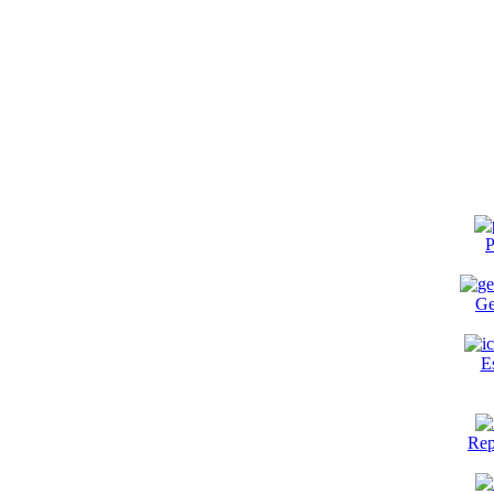
P
Ge
E
Rep