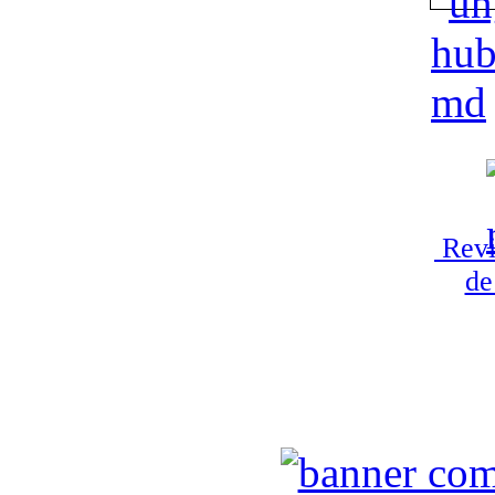
Revi
de