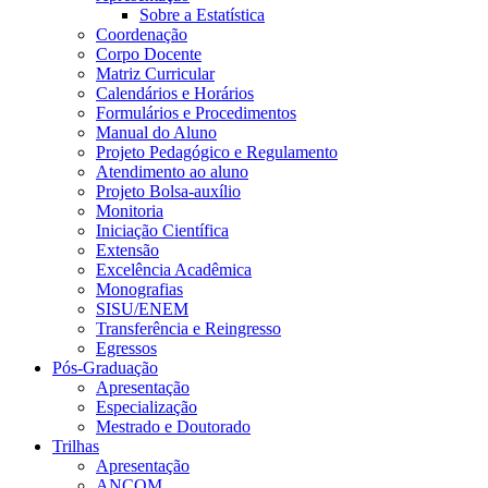
Sobre a Estatística
Coordenação
Corpo Docente
Matriz Curricular
Calendários e Horários
Formulários e Procedimentos
Manual do Aluno
Projeto Pedagógico e Regulamento
Atendimento ao aluno
Projeto Bolsa-auxílio
Monitoria
Iniciação Científica
Extensão
Excelência Acadêmica
Monografias
SISU/ENEM
Transferência e Reingresso
Egressos
Pós-Graduação
Apresentação
Especialização
Mestrado e Doutorado
Trilhas
Apresentação
ANCOM