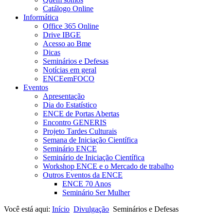
Catálogo Online
Informática
Office 365 Online
Drive IBGE
Acesso ao Bme
Dicas
Seminários e Defesas
Notícias em geral
ENCEemFOCO
Eventos
Apresentação
Dia do Estatístico
ENCE de Portas Abertas
Encontro GENERIS
Projeto Tardes Culturais
Semana de Iniciação Científica
Seminário ENCE
Seminário de Iniciação Científica
Workshop ENCE e o Mercado de trabalho
Outros Eventos da ENCE
ENCE 70 Anos
Seminário Ser Mulher
Você está aqui:
Início
Divulgação
Seminários e Defesas