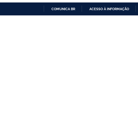
COMUNICA BR
ACESSO À INFORMAÇÃO
IR
PARA
O
CONTEÚDO