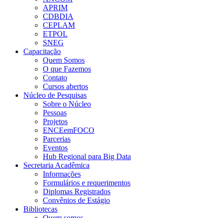
APRIM
CDBDIA
CEPLAM
ETPOL
SNEG
Capacitação
Quem Somos
O que Fazemos
Contato
Cursos abertos
Núcleo de Pesquisas
Sobre o Núcleo
Pessoas
Projetos
ENCEemFOCO
Parcerias
Eventos
Hub Regional para Big Data
Secretaria Acadêmica
Informações
Formulários e requerimentos
Diplomas Registrados
Convênios de Estágio
Bibliotecas
Quem somos