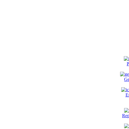
P
Ge
E
Rep