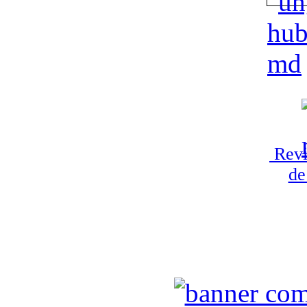
Revi
de