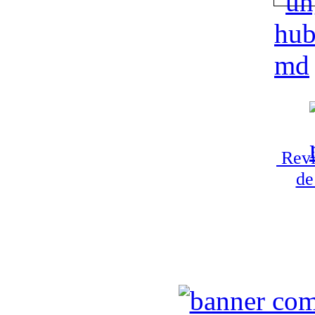
Revi
de