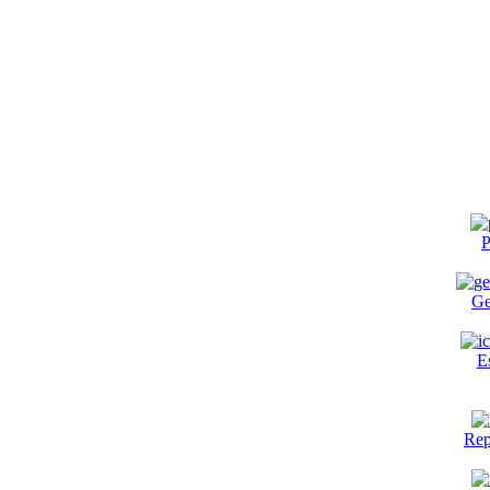
P
Ge
E
Rep