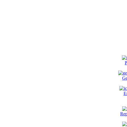
P
Ge
E
Rep