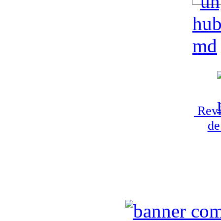
Revi
de