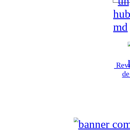
Revi
de