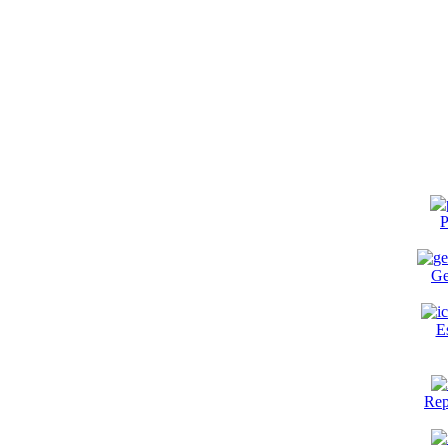
P
Ge
E
Rep