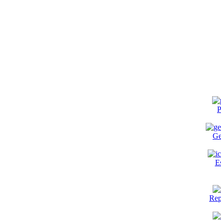
P
Ge
E
Rep