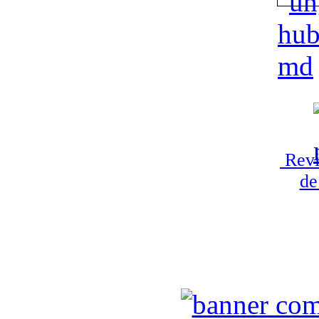
Revi
de