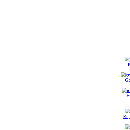
P
Ge
E
Rep