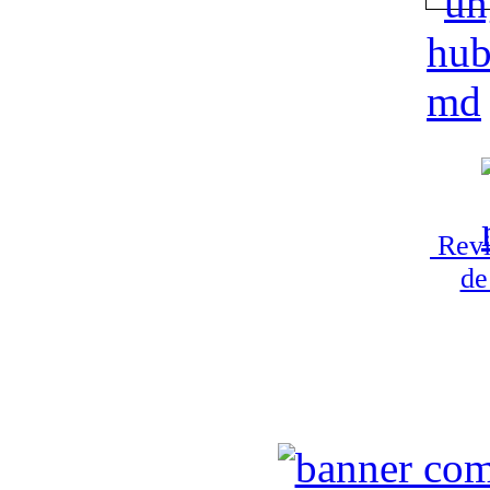
Revi
de