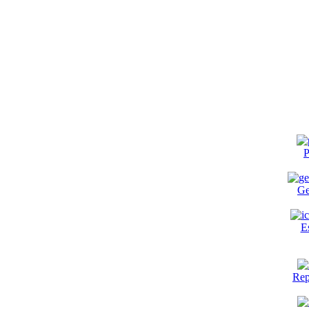
P
Ge
E
Rep