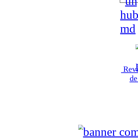
Revi
de