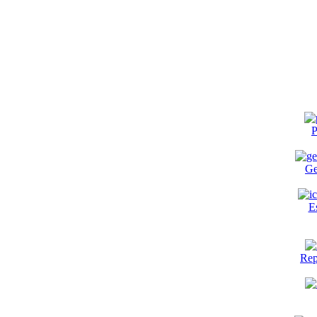
P
Ge
E
Rep