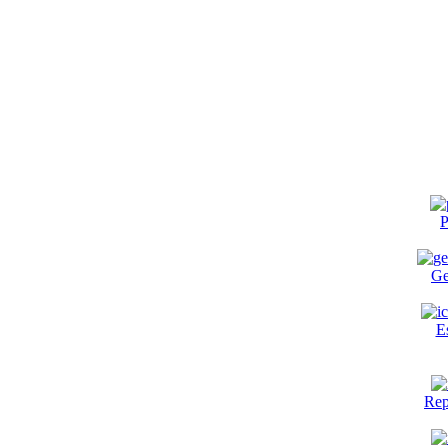
P
Ge
E
Rep