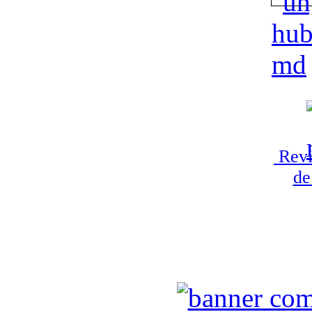
Revi
de