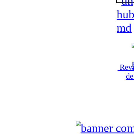
Revi
de