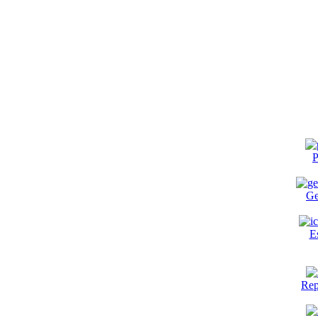
P
Ge
E
Rep