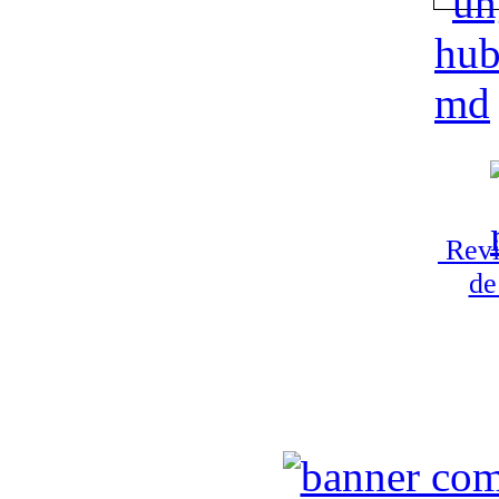
Revi
de