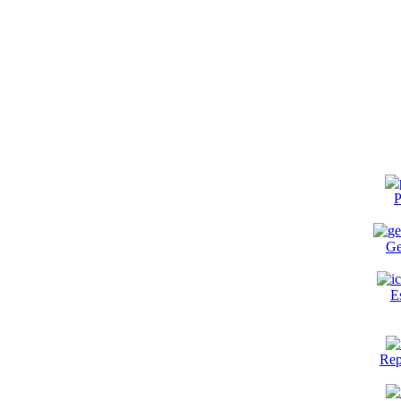
P
Ge
E
Rep