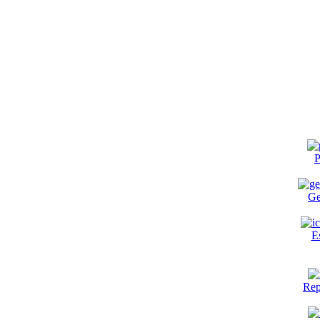
P
Ge
E
Rep