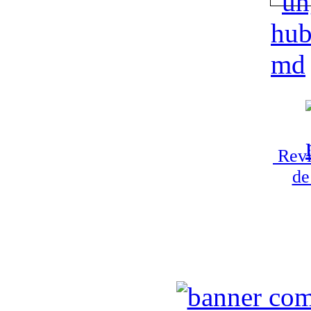
Revi
de