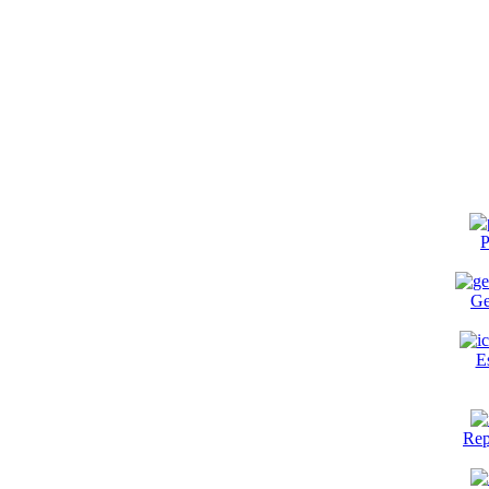
P
Ge
E
Rep