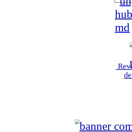
Revi
de