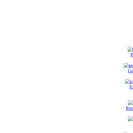
P
Ge
E
Rep