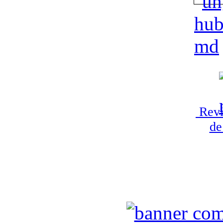
Revi
de