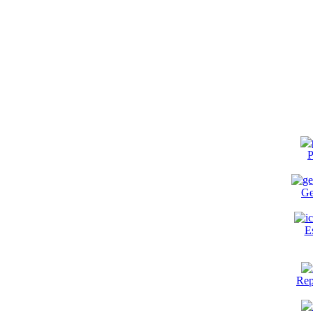
P
Ge
E
Rep