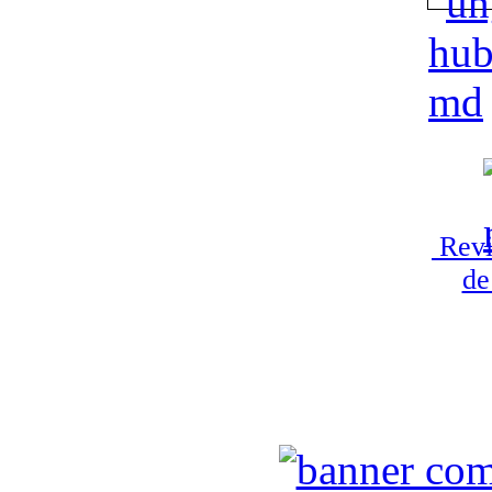
Revi
de