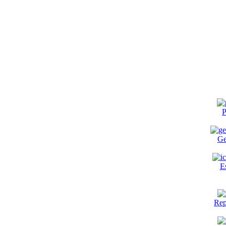
P
Ge
E
Rep