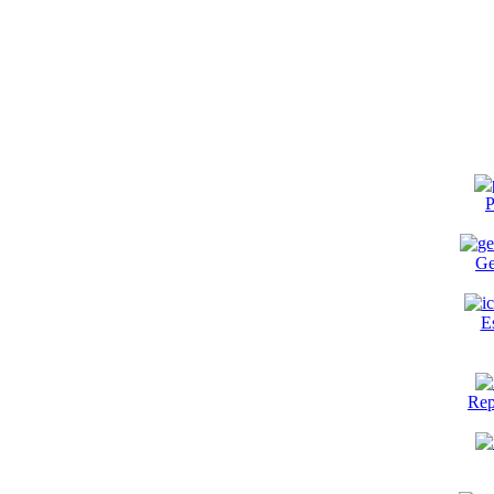
P
Ge
E
Rep