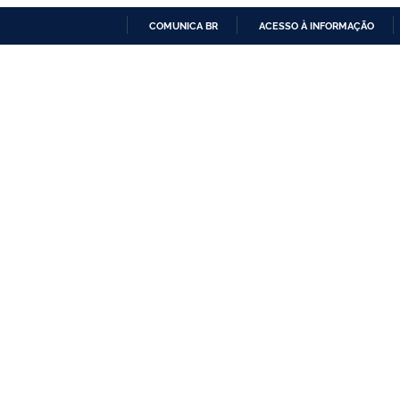
COMUNICA BR
ACESSO À INFORMAÇÃO
IR
PARA
O
CONTEÚDO