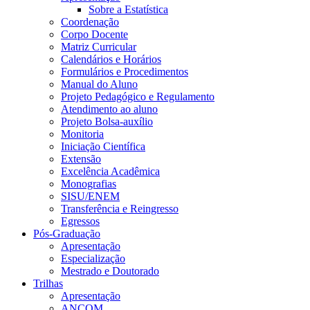
Sobre a Estatística
Coordenação
Corpo Docente
Matriz Curricular
Calendários e Horários
Formulários e Procedimentos
Manual do Aluno
Projeto Pedagógico e Regulamento
Atendimento ao aluno
Projeto Bolsa-auxílio
Monitoria
Iniciação Científica
Extensão
Excelência Acadêmica
Monografias
SISU/ENEM
Transferência e Reingresso
Egressos
Pós-Graduação
Apresentação
Especialização
Mestrado e Doutorado
Trilhas
Apresentação
ANCOM