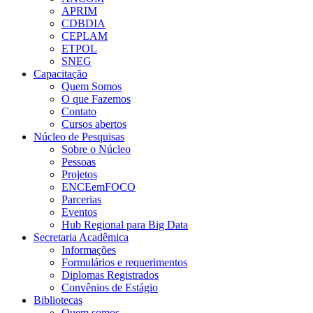
APRIM
CDBDIA
CEPLAM
ETPOL
SNEG
Capacitação
Quem Somos
O que Fazemos
Contato
Cursos abertos
Núcleo de Pesquisas
Sobre o Núcleo
Pessoas
Projetos
ENCEemFOCO
Parcerias
Eventos
Hub Regional para Big Data
Secretaria Acadêmica
Informações
Formulários e requerimentos
Diplomas Registrados
Convênios de Estágio
Bibliotecas
Quem somos