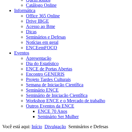
Catálogo Online
Informática
Office 365 Online
Drive IBGE
Acesso ao Bme
Dicas
Seminários e Defesas
Notícias em geral
ENCEemFOCO
Eventos
Apresentação
Dia do Estatístico
ENCE de Portas Abertas
Encontro GENERIS
Projeto Tardes Culturais
Semana de Iniciação Científica
Seminário ENCE
Seminário de Iniciação Científica
Workshop ENCE e o Mercado de trabalho
Outros Eventos da ENCE
ENCE 70 Anos
Seminário Ser Mulher
Você está aqui:
Início
Divulgação
Seminários e Defesas