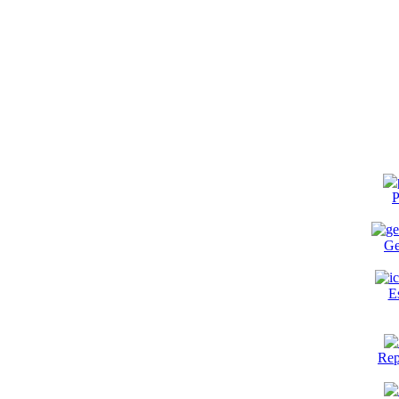
P
Ge
E
Rep