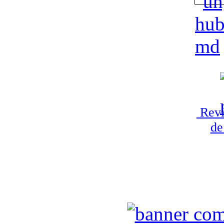
Revi
de