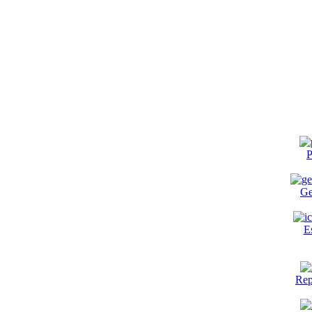
P
Ge
E
Rep