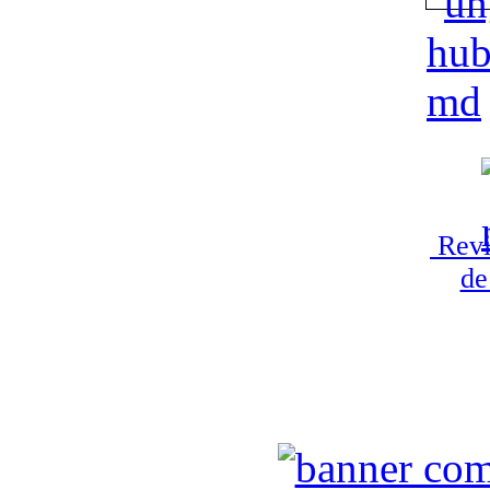
Revi
de