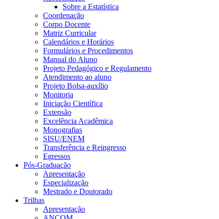
Sobre a Estatística
Coordenação
Corpo Docente
Matriz Curricular
Calendários e Horários
Formulários e Procedimentos
Manual do Aluno
Projeto Pedagógico e Regulamento
Atendimento ao aluno
Projeto Bolsa-auxílio
Monitoria
Iniciação Científica
Extensão
Excelência Acadêmica
Monografias
SISU/ENEM
Transferência e Reingresso
Egressos
Pós-Graduação
Apresentação
Especialização
Mestrado e Doutorado
Trilhas
Apresentação
ANCOM