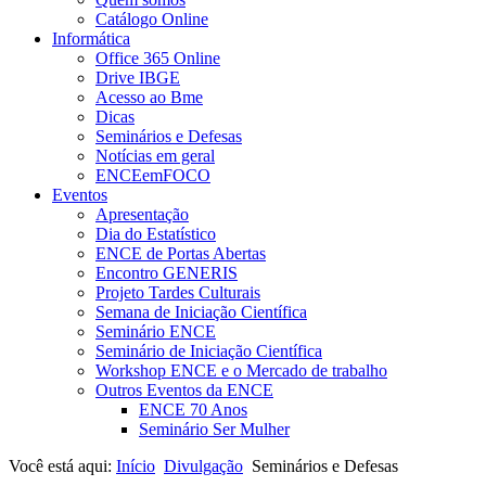
Catálogo Online
Informática
Office 365 Online
Drive IBGE
Acesso ao Bme
Dicas
Seminários e Defesas
Notícias em geral
ENCEemFOCO
Eventos
Apresentação
Dia do Estatístico
ENCE de Portas Abertas
Encontro GENERIS
Projeto Tardes Culturais
Semana de Iniciação Científica
Seminário ENCE
Seminário de Iniciação Científica
Workshop ENCE e o Mercado de trabalho
Outros Eventos da ENCE
ENCE 70 Anos
Seminário Ser Mulher
Você está aqui:
Início
Divulgação
Seminários e Defesas