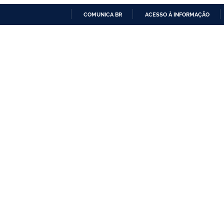
COMUNICA BR
ACESSO À INFORMAÇÃO
IR
PARA
O
CONTEÚDO