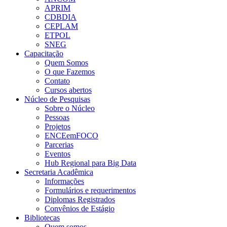
APRIM
CDBDIA
CEPLAM
ETPOL
SNEG
Capacitação
Quem Somos
O que Fazemos
Contato
Cursos abertos
Núcleo de Pesquisas
Sobre o Núcleo
Pessoas
Projetos
ENCEemFOCO
Parcerias
Eventos
Hub Regional para Big Data
Secretaria Acadêmica
Informações
Formulários e requerimentos
Diplomas Registrados
Convênios de Estágio
Bibliotecas
Quem somos