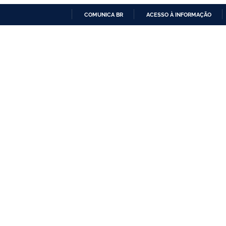
COMUNICA BR
ACESSO À INFORMAÇÃO
IR
PARA
O
CONTEÚDO