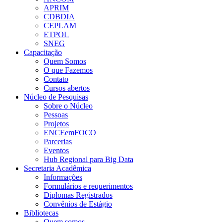
APRIM
CDBDIA
CEPLAM
ETPOL
SNEG
Capacitação
Quem Somos
O que Fazemos
Contato
Cursos abertos
Núcleo de Pesquisas
Sobre o Núcleo
Pessoas
Projetos
ENCEemFOCO
Parcerias
Eventos
Hub Regional para Big Data
Secretaria Acadêmica
Informações
Formulários e requerimentos
Diplomas Registrados
Convênios de Estágio
Bibliotecas
Quem somos