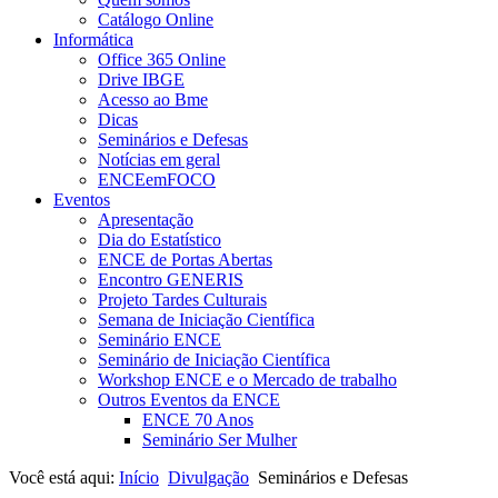
Catálogo Online
Informática
Office 365 Online
Drive IBGE
Acesso ao Bme
Dicas
Seminários e Defesas
Notícias em geral
ENCEemFOCO
Eventos
Apresentação
Dia do Estatístico
ENCE de Portas Abertas
Encontro GENERIS
Projeto Tardes Culturais
Semana de Iniciação Científica
Seminário ENCE
Seminário de Iniciação Científica
Workshop ENCE e o Mercado de trabalho
Outros Eventos da ENCE
ENCE 70 Anos
Seminário Ser Mulher
Você está aqui:
Início
Divulgação
Seminários e Defesas