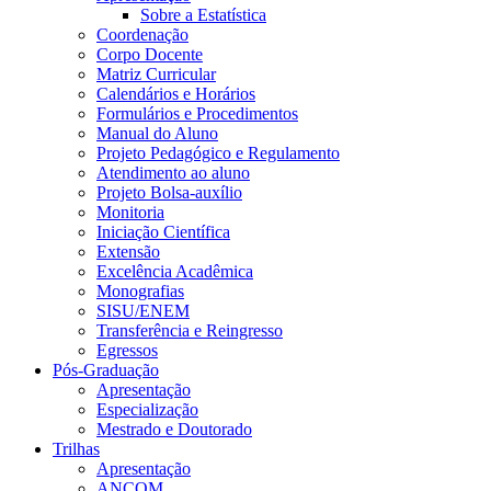
Sobre a Estatística
Coordenação
Corpo Docente
Matriz Curricular
Calendários e Horários
Formulários e Procedimentos
Manual do Aluno
Projeto Pedagógico e Regulamento
Atendimento ao aluno
Projeto Bolsa-auxílio
Monitoria
Iniciação Científica
Extensão
Excelência Acadêmica
Monografias
SISU/ENEM
Transferência e Reingresso
Egressos
Pós-Graduação
Apresentação
Especialização
Mestrado e Doutorado
Trilhas
Apresentação
ANCOM