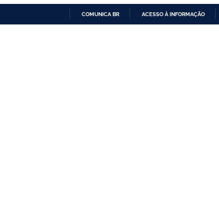
COMUNICA BR
ACESSO À INFORMAÇÃO
IR
PARA
O
CONTEÚDO