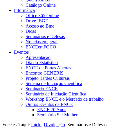
Catálogo Online
Informática
Office 365 Online
Drive IBGE
Acesso ao Bme
Dicas
Seminários e Defesas
Notícias em geral
ENCEemFOCO
Eventos
Apresentação
Dia do Estatístico
ENCE de Portas Abertas
Encontro GENERIS
Projeto Tardes Culturais
Semana de Iniciação Científica
Seminário ENCE
Seminário de Iniciação Científica
Workshop ENCE e o Mercado de trabalho
Outros Eventos da ENCE
ENCE 70 Anos
Seminário Ser Mulher
Você está aqui:
Início
Divulgação
Seminários e Defesas