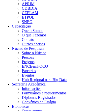
APRIM
CDBDIA
CEPLAM
ETPOL
SNEG
Capacitação
Quem Somos
O que Fazemos
Contato
Cursos abertos
Núcleo de Pesquisas
Sobre o Núcleo
Pessoas
Projetos
ENCEemFOCO
Parcerias
Eventos
Hub Regional para Big Data
Secretaria Acadêmica
Informações
Formulários e requerimentos
Diplomas Registrados
Convênios de Estágio
Bibliotecas
Quem somos