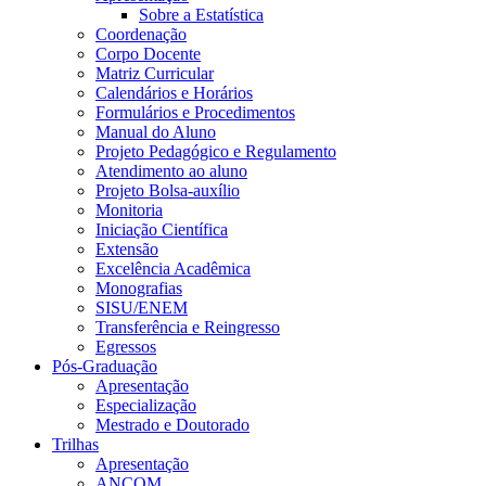
Sobre a Estatística
Coordenação
Corpo Docente
Matriz Curricular
Calendários e Horários
Formulários e Procedimentos
Manual do Aluno
Projeto Pedagógico e Regulamento
Atendimento ao aluno
Projeto Bolsa-auxílio
Monitoria
Iniciação Científica
Extensão
Excelência Acadêmica
Monografias
SISU/ENEM
Transferência e Reingresso
Egressos
Pós-Graduação
Apresentação
Especialização
Mestrado e Doutorado
Trilhas
Apresentação
ANCOM