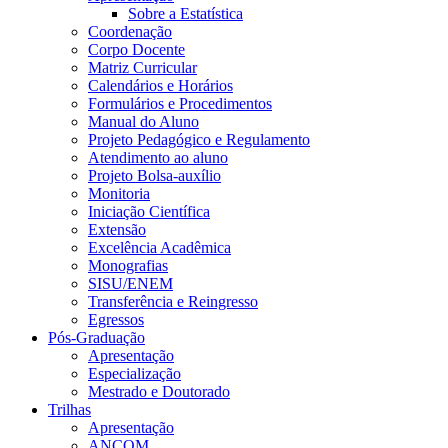
Sobre a Estatística
Coordenação
Corpo Docente
Matriz Curricular
Calendários e Horários
Formulários e Procedimentos
Manual do Aluno
Projeto Pedagógico e Regulamento
Atendimento ao aluno
Projeto Bolsa-auxílio
Monitoria
Iniciação Científica
Extensão
Excelência Acadêmica
Monografias
SISU/ENEM
Transferência e Reingresso
Egressos
Pós-Graduação
Apresentação
Especialização
Mestrado e Doutorado
Trilhas
Apresentação
ANCOM