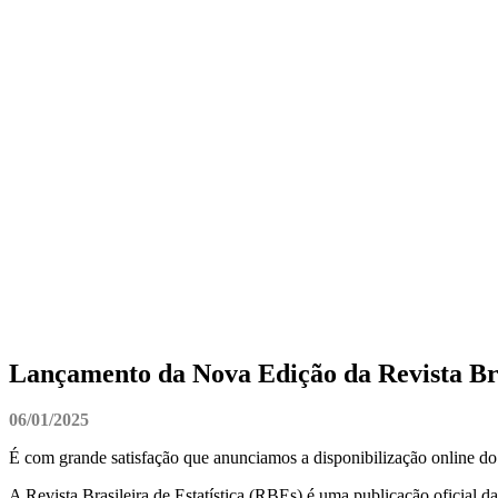
Lançamento da Nova Edição da Revista Bras
06/01/2025
É com grande satisfação que anunciamos a disponibilização online do V
A Revista Brasileira de Estatística (RBEs) é uma publicação oficial d