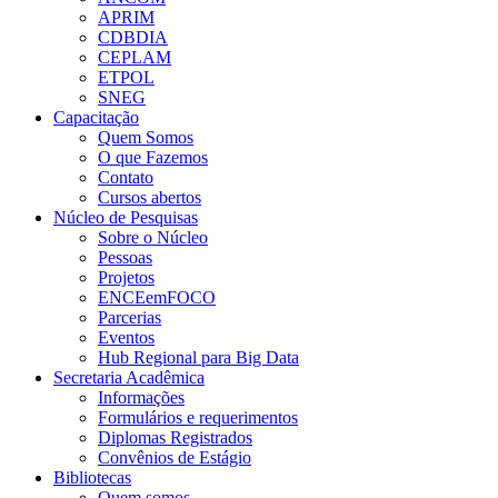
APRIM
CDBDIA
CEPLAM
ETPOL
SNEG
Capacitação
Quem Somos
O que Fazemos
Contato
Cursos abertos
Núcleo de Pesquisas
Sobre o Núcleo
Pessoas
Projetos
ENCEemFOCO
Parcerias
Eventos
Hub Regional para Big Data
Secretaria Acadêmica
Informações
Formulários e requerimentos
Diplomas Registrados
Convênios de Estágio
Bibliotecas
Quem somos