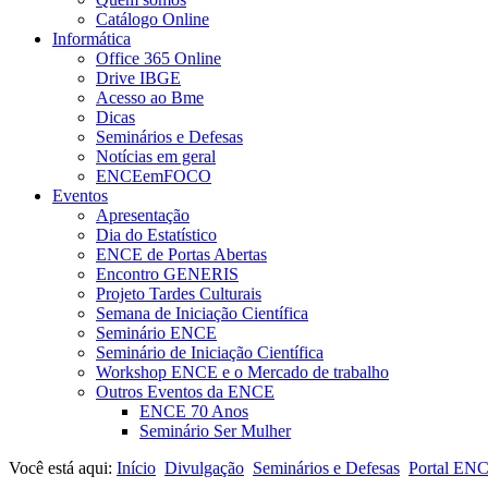
Catálogo Online
Informática
Office 365 Online
Drive IBGE
Acesso ao Bme
Dicas
Seminários e Defesas
Notícias em geral
ENCEemFOCO
Eventos
Apresentação
Dia do Estatístico
ENCE de Portas Abertas
Encontro GENERIS
Projeto Tardes Culturais
Semana de Iniciação Científica
Seminário ENCE
Seminário de Iniciação Científica
Workshop ENCE e o Mercado de trabalho
Outros Eventos da ENCE
ENCE 70 Anos
Seminário Ser Mulher
Você está aqui:
Início
Divulgação
Seminários e Defesas
Portal EN