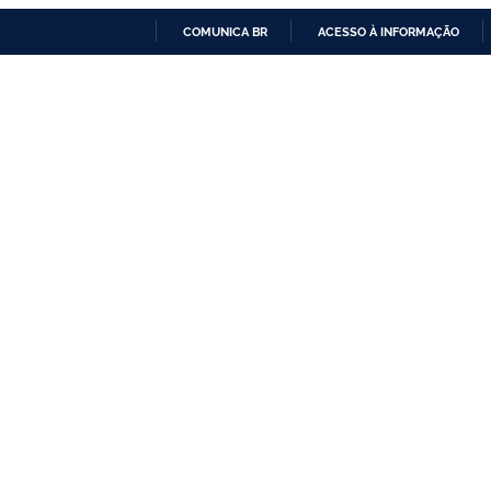
COMUNICA BR
ACESSO À INFORMAÇÃO
IR
PARA
O
CONTEÚDO