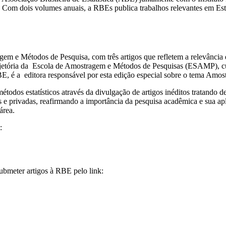
40. Com dois volumes anuais, a RBEs publica trabalhos relevantes em Es
em e Métodos de Pesquisa, com três artigos que refletem a relevância d
ajetória da Escola de Amostragem e Métodos de Pesquisas (ESAMP), cu
E, é a editora responsável por esta edição especial sobre o tema Amo
odos estatísticos através da divulgação de artigos inéditos tratando de
as e privadas, reafirmando a importância da pesquisa acadêmica e sua ap
área.
:
ubmeter artigos à RBE pelo link: