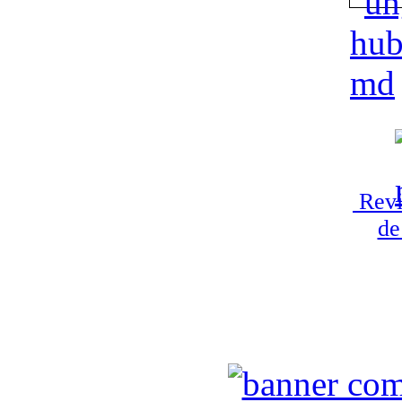
Revi
de