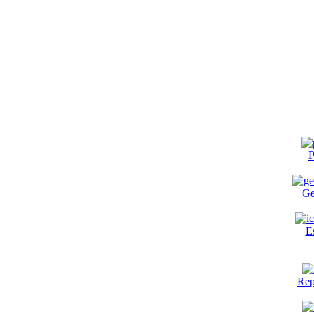
P
Ge
E
Rep