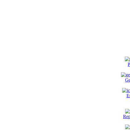
P
Ge
E
Rep