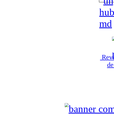
Revi
de