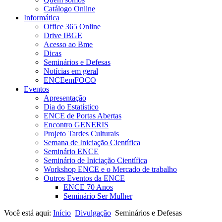
Catálogo Online
Informática
Office 365 Online
Drive IBGE
Acesso ao Bme
Dicas
Seminários e Defesas
Notícias em geral
ENCEemFOCO
Eventos
Apresentação
Dia do Estatístico
ENCE de Portas Abertas
Encontro GENERIS
Projeto Tardes Culturais
Semana de Iniciação Científica
Seminário ENCE
Seminário de Iniciação Científica
Workshop ENCE e o Mercado de trabalho
Outros Eventos da ENCE
ENCE 70 Anos
Seminário Ser Mulher
Você está aqui:
Início
Divulgação
Seminários e Defesas