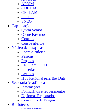
APRIM
CDBDIA
CEPLAM
ETPOL
SNEG
Capacitação
Quem Somos
O que Fazemos
Contato
Cursos abertos
Núcleo de Pesquisas
Sobre o Núcleo
Pessoas
Projetos
ENCEemFOCO
Parcerias
Eventos
Hub Regional para Big Data
Secretaria Acadêmica
Informações
Formulários e requerimentos
Diplomas Registrados
Convênios de Estágio
Bibliotecas
Quem somos