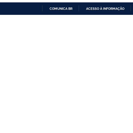
COMUNICA BR
ACESSO À INFORMAÇÃO
IR
PARA
O
CONTEÚDO