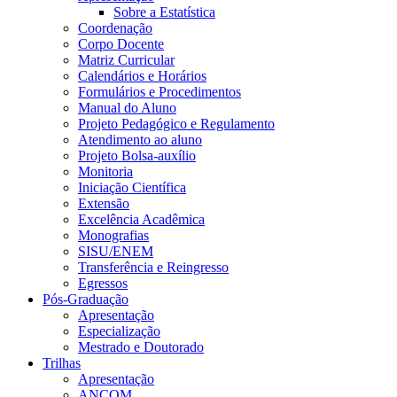
Sobre a Estatística
Coordenação
Corpo Docente
Matriz Curricular
Calendários e Horários
Formulários e Procedimentos
Manual do Aluno
Projeto Pedagógico e Regulamento
Atendimento ao aluno
Projeto Bolsa-auxílio
Monitoria
Iniciação Científica
Extensão
Excelência Acadêmica
Monografias
SISU/ENEM
Transferência e Reingresso
Egressos
Pós-Graduação
Apresentação
Especialização
Mestrado e Doutorado
Trilhas
Apresentação
ANCOM