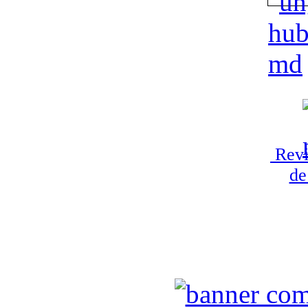
Revi
de