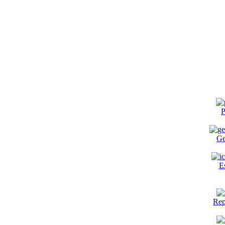
P
Ge
E
Rep